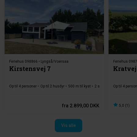
Indlæser...
Feriehus 098866 • Lyngså/Voersaa
Feriehus 0987
Kirstensvej 7
Kratvej
Op til 4 personer
Op til 2 husdyr
500 m til kyst
2 soverum
Op til 4 perso
Gratis Wi-Fi
fra
2.899,00 DKK
5,0 (1)
Vis alle