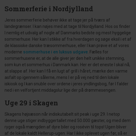
Sommerferie i Nordjylland
Jeres sommerferie behøver ikke at tage jer på tværs af
landegrænser. I kan nøjes med at tage til Nordjylland. Hos os finder
I nemlig et udvalg af nogle af Danmarks bedste og mest hyggelige
sommerhuse. Her kan I stikke af fra hverdagen og søge eksil i et af
de klassiske danske træsommerhuse, eller I kan prøve et af vores
moderne
sommerhuse i en luksus udgave
. Fælles for
sommerhusene er, at de alle giver jer den helt unikke stemning,
som kun et sommerhus i Danmark kan. Her er det eneste I skal nå,
at slappe af. Her kan I få en lugt af grill i håret, mærke den varme
asfalt op igennem sålerne, mens I er på vej ned til den lokale
iskiosk og I kan snuble over ordene i jeres yndlingsbog, før I falder
ned i en velfortjent middagslur lige der på drømmesengen.
Uge 29 i Skagen
Skagens højsæson når indiskutabelt sit peak i uge 29. I netop
denne uge stiger indbyggertallet med 50.000 gæster, og med dem
ryger også mængden af dyre biler og rosévin til tops! Ugen bliver
af de lokale kaldt Hellerup-ugen. Har I ikke oplevet ugen før, så er