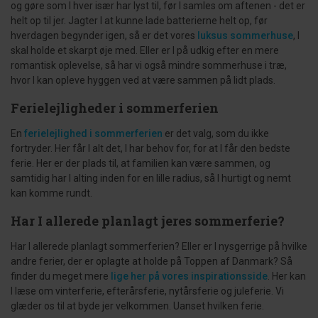
og gøre som I hver især har lyst til, før I samles om aftenen - det er
helt op til jer. Jagter I at kunne lade batterierne helt op, før
hverdagen begynder igen, så er det vores
luksus sommerhuse
, I
skal holde et skarpt øje med. Eller er I på udkig efter en mere
romantisk oplevelse, så har vi også mindre sommerhuse i træ,
hvor I kan opleve hyggen ved at være sammen på lidt plads.
Ferielejligheder i sommerferien
En
ferielejlighed i sommerferien
er det valg, som du ikke
fortryder. Her får I alt det, I har behov for, for at I får den bedste
ferie. Her er der plads til, at familien kan være sammen, og
samtidig har I alting inden for en lille radius, så I hurtigt og nemt
kan komme rundt.
Har I allerede planlagt jeres sommerferie?
Har I allerede planlagt sommerferien? Eller er I nysgerrige på hvilke
andre ferier, der er oplagte at holde på Toppen af Danmark? Så
finder du meget mere
lige her på vores inspirationsside
. Her kan
I læse om vinterferie, efterårsferie, nytårsferie og juleferie. Vi
glæder os til at byde jer velkommen. Uanset hvilken ferie.