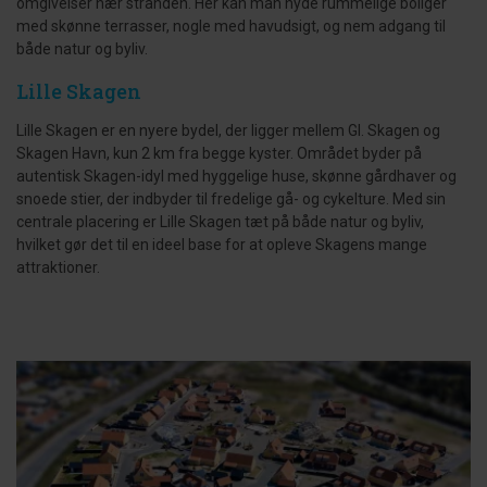
omgivelser nær stranden. Her kan man nyde rummelige boliger
med skønne terrasser, nogle med havudsigt, og nem adgang til
både natur og byliv.
Lille Skagen
Lille Skagen er en nyere bydel, der ligger mellem Gl. Skagen og
Skagen Havn, kun 2 km fra begge kyster. Området byder på
autentisk Skagen-idyl med hyggelige huse, skønne gårdhaver og
snoede stier, der indbyder til fredelige gå- og cykelture. Med sin
centrale placering er Lille Skagen tæt på både natur og byliv,
hvilket gør det til en ideel base for at opleve Skagens mange
attraktioner.