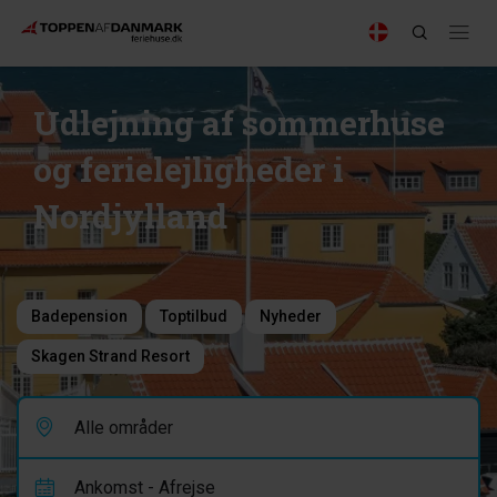
Udlejning af sommerhuse
og ferielejligheder i
Nordjylland
Badepension
Toptilbud
Nyheder
Skagen Strand Resort