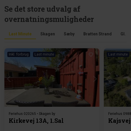
Se det store udvalg af
overnatningsmuligheder
Last Minute
Skagen
Sæby
Bratten Strand
Gl. S
Inkl. forbrug
Last minute
Last minute
Indlæser...
Feriehus 020265 • Skagen by
Feriehus 098
Kirkevej 13A, 1.Sal
Kajsvej