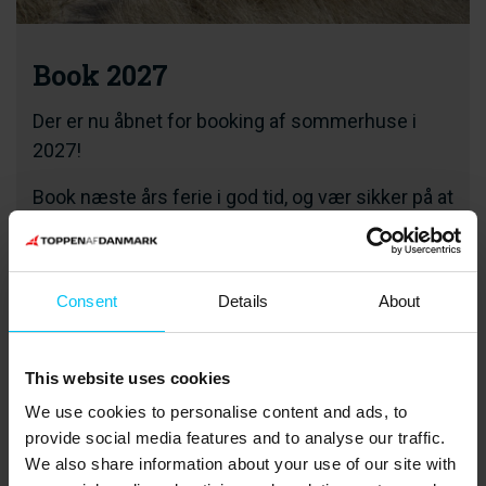
Book 2027
Der er nu åbnet for booking af sommerhuse i
2027!
Book næste års ferie i god tid, og vær sikker på at
få fat i dit favorit sommerhus. Du kan tage på
sommerhusferie hele året rundt - og jo tidligere
du booker, jo bedre mulighed har du for at finde
Consent
Details
About
præcis det sommerhus, der passer til dine
ønsker.
This website uses cookies
We use cookies to personalise content and ads, to
Find sommerhuset til 2027
provide social media features and to analyse our traffic.
We also share information about your use of our site with