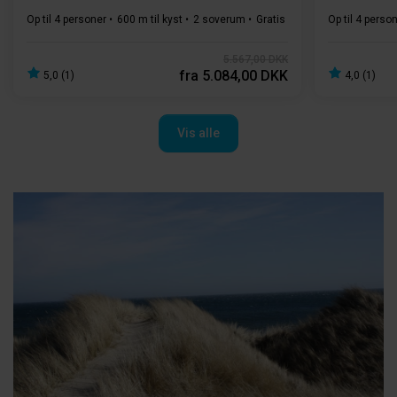
Op til 4 personer
600 m til kyst
2 soverum
Gratis Wi-Fi
Vaskemaskine
Op til 4 perso
5.567,00 DKK
fra
5.084,00 DKK
5,0 (1)
4,0 (1)
Vis alle