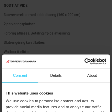
GODT AT VIDE:
3 soveværelser med dobbeltseng (160 x 200 cm).
2 parkeringspladser
Forbrug aflæses. Betaling ifølge aflæsning.
Slutrengøring kan tilkøbes.
Wallbox til elbiler.
I bygningens stueetage åbner lækker madbutik & takeaway
sommer 2026.
Consent
Details
About
NÆRMESTE INDKØB:
Supermarked 350 meter.
This website uses cookies
OFFENTLIG TRANSPORT:
We use cookies to personalise content and ads, to
Skagen Station 900 meter.
provide social media features and to analyse our traffic.