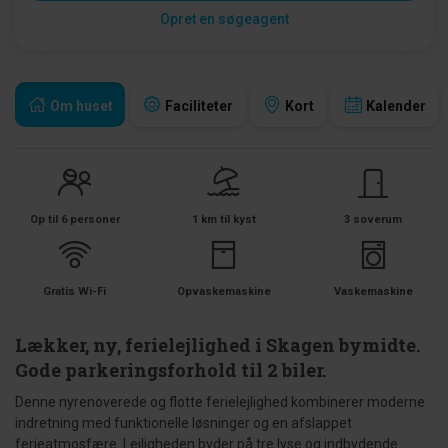
Opret en søgeagent
Om huset
Faciliteter
Kort
Kalender
Op til 6 personer
1 km til kyst
3 soverum
Gratis Wi-Fi
Opvaskemaskine
Vaskemaskine
Lækker, ny, ferielejlighed i Skagen bymidte.
Gode parkeringsforhold til 2 biler.
Denne nyrenoverede og flotte ferielejlighed kombinerer moderne
indretning med funktionelle løsninger og en afslappet
ferieatmosfære. Lejligheden byder på tre lyse og indbydende