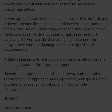
soveværelser, et stilfuldt badeværelse med bruser samt et
praktisk gæstetoilet
Køkken og stue er samlet i ét åbent opholdsrum, hvor de flotte grå
køkkenelementer tilfører karakter og skaber en elegant kontrast til
det lyse rum. Det veludstyrede køkken ligger i naturlig forbindelse
med spisepladsen og den hyggelige sofaafdeling med stort
væghængt TV. Herfra er der direkte udgang til altanen, hvor
udsigten over områdets hustage skaber en rolig kulisse til
morgenkaffen.
Praktisk indgangsparti med bryggers og vaskefaciliteter, og der er
parkeringsplads til to biler lige ved boligen.
I husets stueetage åbner en deli og take away-butik med lokale
specialiteter. Den ligger separat fra lejligheden, men gør det let at
supplere feriedagene med lækkerier til frokosten eller
aftensmaden.
HUSDYR:
Husdyr ikke tilladt.