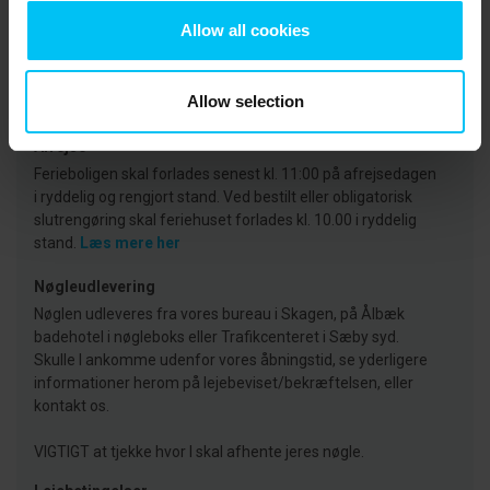
Allow all cookies
Ankomst
På ankomstdagen kan indflytning ske tidligst fra kl. 15:00.
(Bemærk i ugerne 27-35 udleveres nøglen først kl.16.00).
Allow selection
Læs mere her
Afrejse
Ferieboligen skal forlades senest kl. 11:00 på afrejsedagen
i ryddelig og rengjort stand. Ved bestilt eller obligatorisk
slutrengøring skal feriehuset forlades kl. 10.00 i ryddelig
stand.
Læs mere her
Nøgleudlevering
Nøglen udleveres fra vores bureau i Skagen, på Ålbæk
badehotel i nøgleboks eller Trafikcenteret i Sæby syd.
Skulle I ankomme udenfor vores åbningstid, se yderligere
informationer herom på lejebeviset/bekræftelsen, eller
kontakt os.
VIGTIGT at tjekke hvor I skal afhente jeres nøgle.