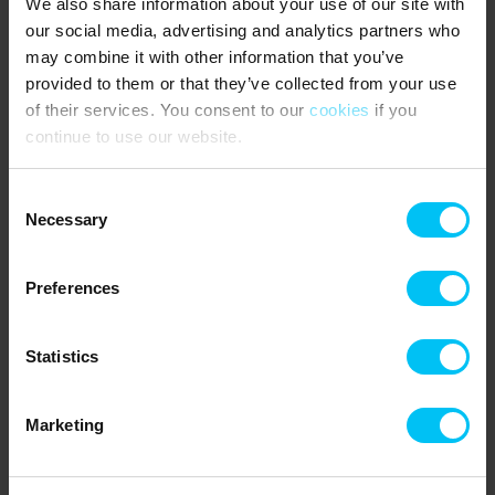
OMRÅDET:
We also share information about your use of our site with
our social media, advertising and analytics partners who
Skagen byder på et stort antal af detailbutikker,
may combine it with other information that you’ve
kunsthåndværkere og seværdigheder. Et besøg på Skagens
provided to them or that they’ve collected from your use
Museum anbefales. Her kan I opleve de berømte malerier af de
of their services. You consent to our
cookies
if you
store Skagensmalere som P.S. Krøyer, Anna Ancher, Michael
Ancher, Holger Drachmann og mange flere. Et besøg på Grenen,
continue to use our website.
Danmarks yderste odde, hvor havene Skagerrak og Kattegat
mødes, skal også på ferieprogrammet og på Skagen Odde
Consent
Naturcenter, der har åbent i sommerhalvåret, kan I få indblik i,
Necessary
Selection
hvordan området er blevet formet af vind, sand, hav og lys
gennem tusinder af år.
Preferences
Lejeinformation
Statistics
Bureau
Toppen af Danmark
Marketing
CVR: 25450388