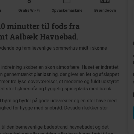
m
Gratis Wi-Fi
Opvaskemaskine
Brændeovn
 minutter til fods fra
amt Aalbæk Havnebad.
bydende og familievenlige sommerhus midt i skønne
 indretning skaber en skøn atmosfære. Huset er indrettet
n gennemtænkt planløsning, der giver en let og afslappet
mmer tre lyse soveværelser, et moderne og fuldt udstyret
d stor hjørnesofa og hyggelig spiseplads med bænk.
med børn og byder på gode udearealer og en stor have med
ulighed for hygge med snobrød. Desuden lækker stor
 til den børnevenlige badestrand, havnebadet og det