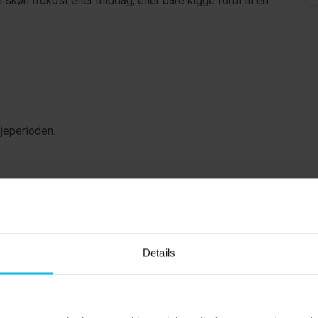
køn frokost eller middag, eller bare kigge forbi til en
ejeperioden.
cm).
Details