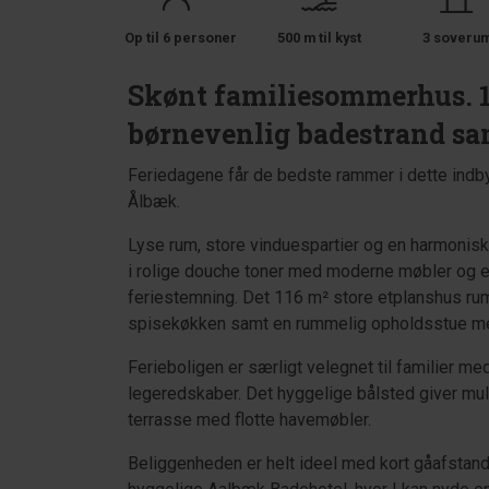
Op til 6 personer
500 m til kyst
3 soveru
Skønt familiesommerhus. 10
børnevenlig badestrand s
Feriedagene får de bedste rammer i dette ind
Ålbæk.
Lyse rum, store vinduespartier og en harmonisk
i rolige douche toner med moderne møbler og e
feriestemning. Det 116 m² store etplanshus ru
spisekøkken samt en rummelig opholdsstue me
Ferieboligen er særligt velegnet til familier 
legeredskaber. Det hyggelige bålsted giver m
terrasse med flotte havemøbler.
Beliggenheden er helt ideel med kort gåafstand