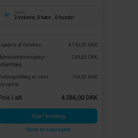
Gæster
2 voksne, 0 børn , 0 husdyr
Lejepris af feriehus
4.143,00 DKK
Administrationsgebyr -
249,00 DKK
Miljøtillæg
Forbrugstillæg el, vand
194,00 DKK
og varme
Pris i alt
4.586,00 DKK
Start booking
Opret en søgeagent