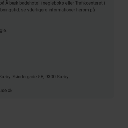
på Ålbæk badehotel i nøgleboks eller Trafikcenteret i
ningstid, se yderligere informationer herom på
gle.
/ Sæby: Søndergade 5B, 9300 Sæby
use.dk