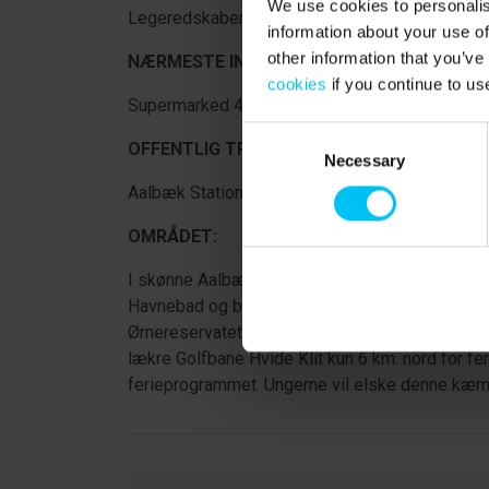
We use cookies to personalis
Legeredskaber og sandkasse til familiens yngs
information about your use of
other information that you’ve
NÆRMESTE INDKØB
:
cookies
if you continue to us
Supermarked 400 meter.
Consent
OFFENTLIG TRANSPORT:
Necessary
Selection
Aalbæk Station 250 meter.
OMRÅDET:
I skønne Aalbæk og omegn findes masser af s
Havnebad og book en tid i saunaen. Besøg Farm 
Ørnereservatet i Tversted, hvor I kan opleve de 
lækre Golfbane Hvide Klit kun 6 km. nord for fer
ferieprogrammet. Ungerne vil elske denne kæm