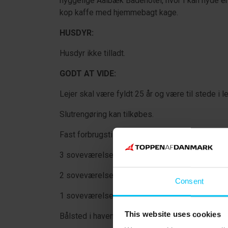
hyggelige Aalbæk Badehotel, hvor I kan nyde en s
kop kaffe med hjemmebagt kage.
HUSDYR:
Husdyr ikke tilladt.
GODT AT VIDE:
Lejer skal være fyldt 25 år og være til stede i l
Slutrengøring kan tilkøbes.
Fast forbrugstillæg for el, vand og varme.
3 soveværelser:
2 soveværelser med dobbeltseng (180 x 200 
Consent
1 soveværelse med sofaseng (140 x 200 cm).
This website uses cookies
Bålsted i haven.