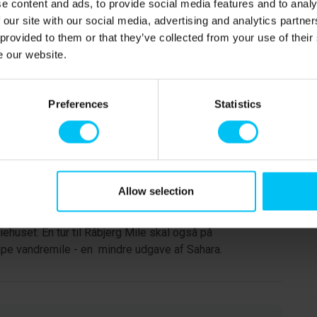
e content and ads, to provide social media features and to analy
te.
 our site with our social media, advertising and analytics partn
 provided to them or that they’ve collected from your use of their
e our website.
Preferences
Statistics
pændende udflugtsmuligheder. Snup en dukkert i Aalbæk
Allow selection
Fun 2 km. fra ferieboligen eller tag på besøg i
store rovfugle på nært hold. For golfspillere findes den
iehuset. En tur til Råbjerg Mile skal også på
pe vandremile - en mindre udgave af Sahara.