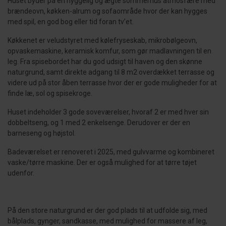
Huset byder på en hyggelig og ægte sommerhus atmosfære med
brændeovn, køkken-alrum og sofaområde hvor der kan hygges
med spil, en god bog eller tid foran tv’et.
Køkkenet er veludstyret med kølefryseskab, mikrobølgeovn,
opvaskemaskine, keramisk komfur, som gør madlavningen til en
leg. Fra spisebordet har du god udsigt til haven og den skønne
naturgrund, samt direkte adgang til 8 m2 overdækket terrasse og
videre ud på stor åben terrasse hvor der er gode muligheder for at
finde læ, sol og spisekroge.
Huset indeholder 3 gode soveværelser, hvoraf 2 er med hver sin
dobbeltseng, og 1 med 2 enkelsenge. Derudover er der en
barneseng og højstol.
Badeværelset er renoveret i 2025, med gulvvarme og kombineret
vaske/tørre maskine. Der er også mulighed for at tørre tøjet
udenfor.
På den store naturgrund er der god plads til at udfolde sig, med
bålplads, gynger, sandkasse, med mulighed for massere af leg,