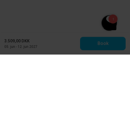
3.509,00 DKK
Book
05. jun - 12. jun 2027
Toppen af Danmark - Feriehuse.dk
Vestre Strandvej 10
DK-9990 Skagen
info@feriehuse.dk
+45 98 48 86 55