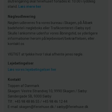
slutrengøring skal feriehuset forlades kl. 10.00 i ryddelig
stand.
Læs mere her
Nøgleudlevering
Nøglen udleveres fra vores bureau i Skagen, på Ålbæk
badehotel i nøgleboks eller Trafikcenteret i Sæby syd.
Skulle I ankomme udenfor vores åbningstid, se yderligere
informationer herom på lejebeviset/bekræftelsen, eller
kontakt os.
VIGTIGT at tjekke hvor I skal afhente jeres nøgle.
Lejebetingelser
Læs vores lejebetingelser her
Kontakt
Toppen af Danmark
Skagen: Vestre Strandvej 10, 9990 Skagen / Sæby:
Søndergade 5B, 9300 Sæby
Tlf.: +45 98 48 86 55 / +45 98 46 12 44
E-mail: skagen@feriehuse.dk / sæby@feriehuse.dk