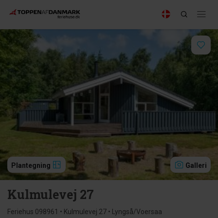
Plantegning
Galleri
Kulmulevej 27
Feriehus 098961 • Kulmulevej 27 • Lyngså/Voersaa