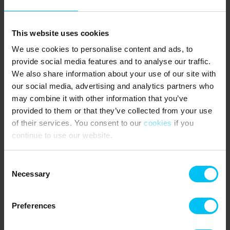
This website uses cookies
OMRÅDET:
We use cookies to personalise content and ads, to
Sommerhuset ligger ca. 10 km fra Sæby, hvor der er flere
provide social media features and to analyse our traffic.
indkøbsmuligheder og seværdigheder. Den gamle bydel er en
We also share information about your use of our site with
oplevelse med renoveret huse, vandmøllen, Fiskerstien og
our social media, advertising and analytics partners who
området ved kirken og havnen, hvor der virkelig er liv og
atmosfære i sommermånederne. Her på havnen er der flere
may combine it with other information that you’ve
butikker og spisesteder. I centrum af Sæby ligger der flere
provided to them or that they’ve collected from your use
specialbutikker og spisesteder i gågaderne. Her er der også
of their services. You consent to our
cookies
if you
underholdning på torvet i sommermånederne.
continue to use our website.
I Nordjylland findes der mange spændende seværdigheder og
attraktioner for hele familien. Sæby Miniby viser centrum af byen,
Consent
som den så ud omkring 1900. Sæbygaard Slot bidrager også til
Necessary
Selection
historien om Sæby med dets historiske rammer. I Frederikshavn er
Krudttårnet og Bangsbo området en oplevelse, og kører I længere
nordpå til Skagen, vil familiens mindre børn begejstres for
Preferences
Bamsemuseet, ligesom Skagensmuseerne og det Grå Fyr er en
oplevelse og Grenen, hvor de to have mødes, naturligvis skal