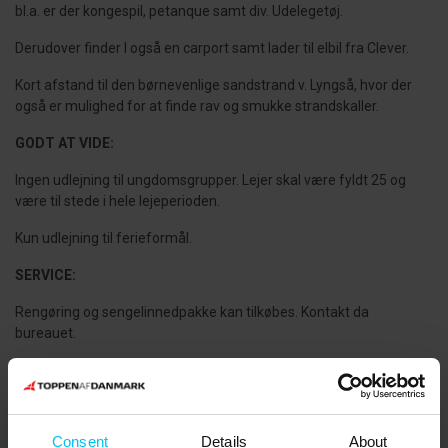
bl.a. er der kongespil, petanque samt div. Udelegetøj.
Derudover finder I også en carport samt lader til elbil fra Clever.
Kort afstand til den børnevenlige sandstrand v. Lyngså, hvor der
også er mulighed for at finde rav og smukke strandskaller.
GODT AT VIDE:
Ingen udlejning til ungdomsgrupper. Lejer skal være fyldt 25 og
være til stede i hele lejeperioden.
Kun udlejning til ferieformål.
SERVICE:
Rengøring og sengelinnedpakke kan tilkøbes. Kontakt da
bureauet.
NÆRMESTE INDKØB:
Min Købmand Voerså: 4 km
Consent
Details
About
Sæby: 10 km