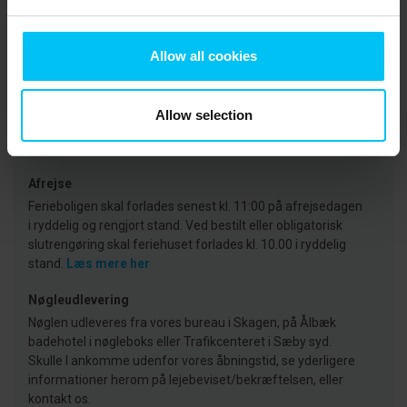
CVR: 25450388
Allow all cookies
Ankomst
På ankomstdagen kan indflytning ske tidligst fra kl. 15:00.
Allow selection
(Bemærk i ugerne 27-35 udleveres nøglen først kl.16.00).
Læs mere her
Afrejse
Ferieboligen skal forlades senest kl. 11:00 på afrejsedagen
i ryddelig og rengjort stand. Ved bestilt eller obligatorisk
slutrengøring skal feriehuset forlades kl. 10.00 i ryddelig
stand.
Læs mere her
Nøgleudlevering
Nøglen udleveres fra vores bureau i Skagen, på Ålbæk
badehotel i nøgleboks eller Trafikcenteret i Sæby syd.
Skulle I ankomme udenfor vores åbningstid, se yderligere
informationer herom på lejebeviset/bekræftelsen, eller
kontakt os.