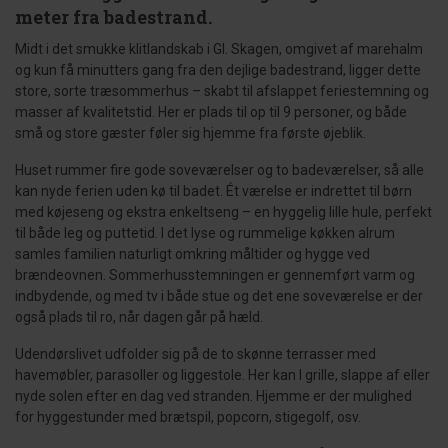
meter fra badestrand.
Midt i det smukke klitlandskab i Gl. Skagen, omgivet af marehalm
og kun få minutters gang fra den dejlige badestrand, ligger dette
store, sorte træsommerhus – skabt til afslappet feriestemning og
masser af kvalitetstid. Her er plads til op til 9 personer, og både
små og store gæster føler sig hjemme fra første øjeblik.
Huset rummer fire gode soveværelser og to badeværelser, så alle
kan nyde ferien uden kø til badet. Ét værelse er indrettet til børn
med køjeseng og ekstra enkeltseng – en hyggelig lille hule, perfekt
til både leg og puttetid. I det lyse og rummelige køkken alrum
samles familien naturligt omkring måltider og hygge ved
brændeovnen. Sommerhusstemningen er gennemført varm og
indbydende, og med tv i både stue og det ene soveværelse er der
også plads til ro, når dagen går på hæld.
Udendørslivet udfolder sig på de to skønne terrasser med
havemøbler, parasoller og liggestole. Her kan I grille, slappe af eller
nyde solen efter en dag ved stranden. Hjemme er der mulighed
for hyggestunder med brætspil, popcorn, stigegolf, osv.