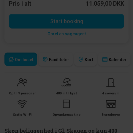
Pris i alt
11.059,00 DKK
Start booking
Opret en søgeagent
Om huset
Faciliteter
Kort
Kalender
Op til 9 personer
400 m til kyst
4 soverum
Gratis Wi-Fi
Opvaskemaskine
Brændeovn
Skøn beliggenhed i Gl. Skagen og kun 400