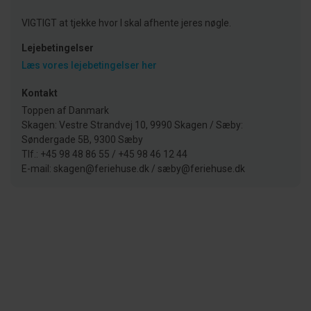
VIGTIGT at tjekke hvor I skal afhente jeres nøgle.
Lejebetingelser
Læs vores lejebetingelser her
Kontakt
Toppen af Danmark
Skagen: Vestre Strandvej 10, 9990 Skagen / Sæby:
Søndergade 5B, 9300 Sæby
Tlf.: +45 98 48 86 55 / +45 98 46 12 44
E-mail: skagen@feriehuse.dk / sæby@feriehuse.dk