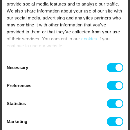
provide social media features and to analyse our traffic.
Obligatorisk slutrengøring.
We also share information about your use of our site with
our social media, advertising and analytics partners who
4 soveværelser:
2 soveværelser indrettet med dobbeltseng (á 180 x 200 cm.)
may combine it with other information that you’ve
1 soveværelse med 2 enkeltsenge (á 90 x 200 cm.)
provided to them or that they’ve collected from your use
1 soveværelse med køjeseng (90 x 200 cm. pr. seng) samt 1
of their services. You consent to our
cookies
if you
enkeltseng (80 x 200 cm.).
continue to use our website.
NÆRMESTE INDKØB:
Consent
Supermarked MENY 1 km.
Necessary
Selection
OFFENTLIG TRANSPORT:
Preferences
Frederikshavnsvej Station (trinbræt) 2 km.
Statistics
Lejeinformation
Bureau
Marketing
Toppen af Danmark