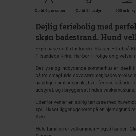
Op til 6 personer
Op til 2 husdyr
500 m til ky
Dejlig feriebolig med perf
skøn badestrand. Hund v
Skøn oase midt i historiske Skagen – tæt på Kl
Tilsandede Kirke. Her bor I i rolige omgivelser 
Det lyse og indbydende sommerhus er ideelt til
på tre smagfulde soveværelser, badeværelse me
naturlige samlingspunkt, hvor feriens måltider, 
udstyret, og i bryggerset findes vaskemaskine.
Udenfor venter en solrig terrasse med havemøble
spil. Huset ligger ugeneret på en hjørnegrund 
Kirke.
Hele familien er velkommen – også hunden. Glæd