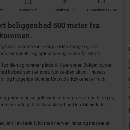
st
3 soverum
Gratis Wi-Fi
Opvaskemaskine
ekt beliggenhed 500 meter fra
elkommen.
itgården, badestrand, Skagen Klitplantage og Den
med natur, kultur og oplevelser lige uden for døren.
 familien og rummer plads til 6 personer. Boligen byder
d karbad samt et stort, lyst køkken alrum – husets
spil og hyggelige stunder får plads. Køkkenet er fuldt
r, parasol og kulgrill samt en stor græsplæne til leg og
med smuk udsigt til klitlandskabet og Den Tilsandede
 jer til en ferie fyldt med nærvær, natur og masser af