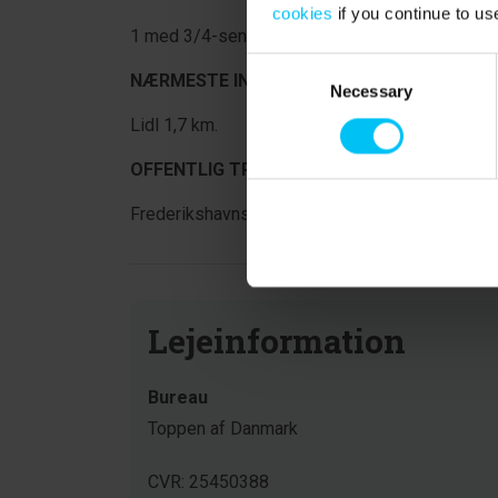
cookies
if you continue to us
1 med 3/4-seng (155 X 200 cm.)
Consent
NÆRMESTE INDKØB
:
Necessary
Selection
Lidl 1,7 km.
OFFENTLIG TRANSPORT
:
Frederikshavnsvej Station (trinbræt) 1200 meter
Lejeinformation
Bureau
Toppen af Danmark
CVR: 25450388