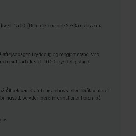
 fra kl. 15:00. (Bemærk i ugerne 27-35 udleveres
å afrejsedagen i ryddelig og rengjort stand. Ved
eriehuset forlades kl. 10.00 i ryddelig stand.
på Ålbæk badehotel i nøgleboks eller Trafikcenteret i
ningstid, se yderligere informationer herom på
gle.