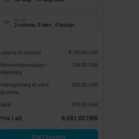
Gæster
2 voksne, 0 børn , 0 husdyr
Lejepris af feriehus
8.700,00 DKK
Administrationsgebyr -
249,00 DKK
Miljøtillæg
Forbrugstillæg el, vand
602,00 DKK
og varme
Rabat
-870,00 DKK
Pris i alt
8.681,00 DKK
Start booking