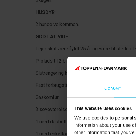
Skagen.
HUSDYR
:
2 hunde velkommen.
GODT AT VIDE
:
Lejer skal være fyldt 25 år og være til stede i l
P-plads til 2 biler i indkørslen.
Slutrengøring kan tilkøbes.
Fast forbrugstillæg for el, vand og varme.
Consent
Gaskomfur.
This website uses cookies
3 soveværelser:
We use cookies to personalis
1 med dobbeltseng (180 x 200 cm.)
information about your use of
other information that you’ve
1 med enkeltseng (120 x 200 cm.)