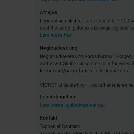
Afrejse
Ferieboligen skal forlades senest kl. 11:00 p
bestilt eller obligatorisk slutrengøring skal f
Læs mere her
Nøgleudlevering
Nøglen udleveres fra vores bureau i Skagen, 
Sæby syd. Skulle I ankomme udenfor vores åb
lejebeviset/bekræftelsen, eller kontakt os.
VIGTIGT at tjekke hvor I skal afhente jeres nø
Lejebetingelser
Læs vores lejebetingelser her
Kontakt
Toppen af Danmark
Skagen: Vestre Strandvej 10, 9990 Skagen 