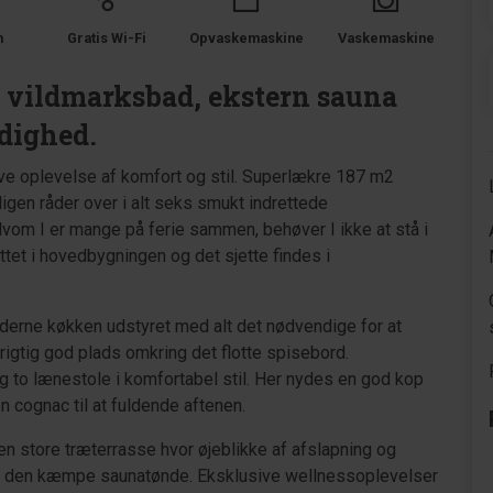
m
Gratis Wi-Fi
Opvaskemaskine
Vaskemaskine
d vildmarksbad, ekstern sauna
ådighed.
ive oplevelse af komfort og stil. Superlækre 187 m2
ligen råder over i alt seks smukt indrettede
vom I er mange på ferie sammen, behøver I ikke at stå i
ttet i hovedbygningen og det sjette findes i
derne køkken udstyret med alt det nødvendige for at
rigtig god plads omkring det flotte spisebord.
g to lænestole i komfortabel stil. Her nydes en god kop
 cognac til at fuldende aftenen.
en store træterrasse hvor øjeblikke af afslapning og
er i den kæmpe saunatønde. Eksklusive wellnessoplevelser