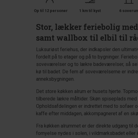
Op til 12 personer
1 km til kyst
6 soveru
Stor, lækker feriebolig me
samt wallbox til elbil til r
Luksuriøst feriehus, der indkapsler den ultimat
fordelt på to etager og på to bygninger. Feriebo
soveværelser og to lækre badeværelser, så sel
kø til badet. De fem af soveværelserne er indre
anneksbygningen.
Det store køkken alrum er husets hjerte. Topmo
tilberede lækre måltider. Skøn spiseplads med 
Opholdsafdelingen er indrettet med to sofaer o
kaffe efter middagen, akkompagneret af en skøn
Fra køkken alrummet er der direkte udgang til d
fornyelse nydes i solen, i vildmarksbadet ell