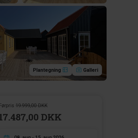
Plantegning
Galleri
Førpris
19.999,00 DKK
17.487,00 DKK
08. aug - 15. aug 2026