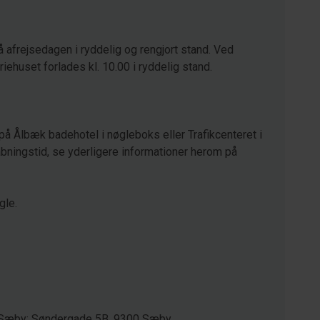
å afrejsedagen i ryddelig og rengjort stand. Ved
eriehuset forlades kl. 10.00 i ryddelig stand.
på Ålbæk badehotel i nøgleboks eller Trafikcenteret i
ningstid, se yderligere informationer herom på
gle.
/ Sæby: Søndergade 5B, 9300 Sæby