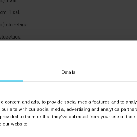
) 1 sal.
m. 1 sal.
.) stueetage.
stueetage.
Details
e content and ads, to provide social media features and to analy
 our site with our social media, advertising and analytics partn
 provided to them or that they’ve collected from your use of their
ed for at spille både tennis og padel ikke langt fra
e our website.
amt Skagen Padelcenter ligger en kort tur til fods fra