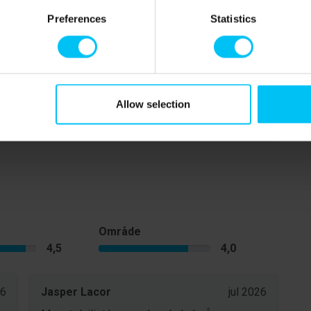
MTB-spor i klitplantagen ved Den Til Sandede Kirke.
Preferences
Statistics
er af spændende muligheder i Skagen. Besøg Kystmuseet
i gamle dage, og få de spændende fortællinger om, hvad
. Den Tilsandede Kirke er desværre et spændende
tort udvalg af spændende detailbutikker,
Allow selection
Område
4,5
4,0
26
Jasper Lacor
jul 2026