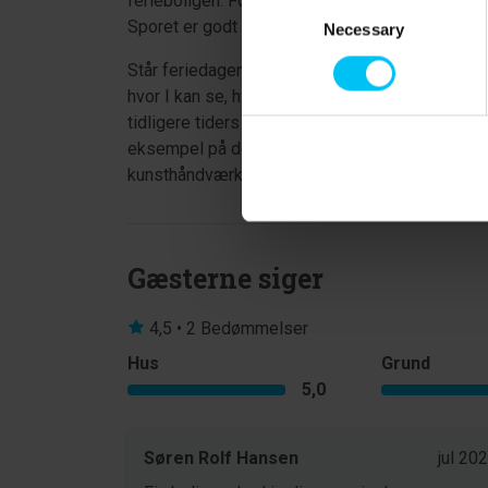
ferieboligen. For mountainbikere løber Skagen 
Consent
Sporet er godt 13 km. langt.
Necessary
Selection
Står feriedagen i kulturens tegn er der mass
hvor I kan se, hvordan fiskerfamilierne boede 
tidligere tiders sandflugt gjorde ved området
eksempel på det. I Skagen centrum finder I et s
kunsthåndværkere og gallerier.
Gæsterne siger
4,5 • 2 Bedømmelser
Hus
Grund
5,0
Søren Rolf Hansen
jul 20