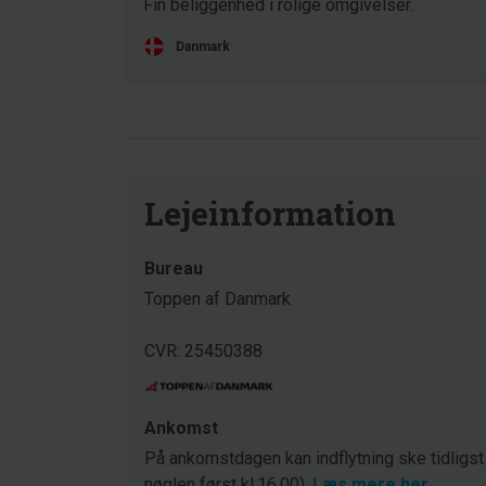
Fin beliggenhed i rolige omgivelser.
Danmark
Lejeinformation
Bureau
Toppen af Danmark
CVR: 25450388
Ankomst
På ankomstdagen kan indflytning ske tidligst
nøglen først kl.16.00).
Læs mere her