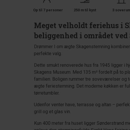
Op til 7 personer
250 m til kyst
3 soveru
Meget velholdt feriehus i
beliggenhed i området ved
Drømmer I om ægte Skagenstemning kombinere
perfekte valg.
Dette smukt renoverede hus fra 1945 ligger i h
Skagens Museum. Med 135 m² fordelt på to plan
familien. Boligen rummer tre soveværelser og 
ægte feriestemning. Det moderne køkken er ful
tørretumbler.
Udenfor venter have, terrasse og altan – perf
grill og et glas vin.
Kun 400 meter fra huset ligger Sønderstrand med