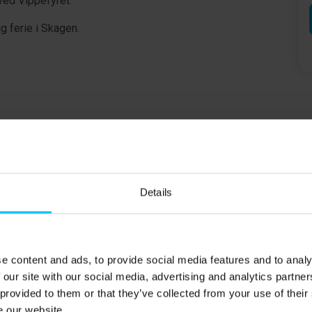
ved Vippefyret.
g ferie i Skagen.
ele lejeperioden.
irekte ved sommerhuset.
Details
e content and ads, to provide social media features and to analy
 our site with our social media, advertising and analytics partn
 (160 x 200 cm.) samt enkeltseng (90 x 200 cm.).
 provided to them or that they’ve collected from your use of their
.).
e our website.