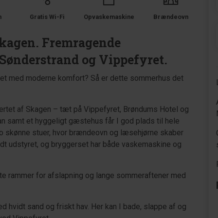
m
Gratis Wi-Fi
Opvaskemaskine
Brændeovn
 Skagen. Fremragende
 Sønderstrand og Vippefyret.
t med moderne komfort? Så er dette sommerhus det
jertet af Skagen – tæt på Vippefyret, Brøndums Hotel og
 samt et hyggeligt gæstehus får I god plads til hele
to skønne stuer, hvor brændeovn og læsehjørne skaber
dt udstyret, og bryggerset har både vaskemaskine og
ekte rammer for afslapning og lange sommeraftener med
 hvidt sand og friskt hav. Her kan I bade, slappe af og