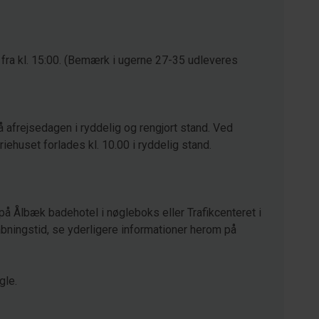
 fra kl. 15:00. (Bemærk i ugerne 27-35 udleveres
å afrejsedagen i ryddelig og rengjort stand. Ved
eriehuset forlades kl. 10.00 i ryddelig stand.
på Ålbæk badehotel i nøgleboks eller Trafikcenteret i
ningstid, se yderligere informationer herom på
gle.