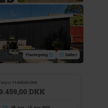
Plantegning
Galleri
Førpris
11.449,00 DKK
9.459,00 DKK
08. aug - 15. aug 2026