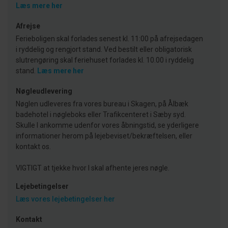
Læs mere her
Afrejse
Ferieboligen skal forlades senest kl. 11:00 på afrejsedagen
i ryddelig og rengjort stand. Ved bestilt eller obligatorisk
slutrengøring skal feriehuset forlades kl. 10.00 i ryddelig
stand.
Læs mere her
Nøgleudlevering
Nøglen udleveres fra vores bureau i Skagen, på Ålbæk
badehotel i nøgleboks eller Trafikcenteret i Sæby syd.
Skulle I ankomme udenfor vores åbningstid, se yderligere
informationer herom på lejebeviset/bekræftelsen, eller
kontakt os.
VIGTIGT at tjekke hvor I skal afhente jeres nøgle.
Lejebetingelser
Læs vores lejebetingelser her
Kontakt