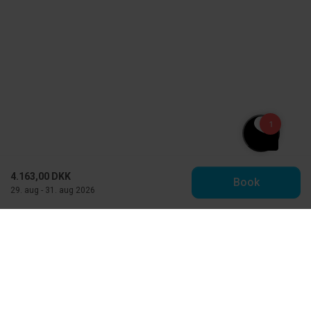
4.163,00 DKK
Book
29. aug - 31. aug 2026
Toppen af Danmark - Feriehuse.dk