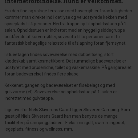
internetforbindelse. Hund er velkommen.
Fra den fine og solrige terrasse med havemøbler foran lejligheden
kommer man direkte ind i det lyse og veludstyrede køkken med
spiseplads til 4 personer. Herfra trappe op til opholdsstuen på 1.
salen. Opholdsstuen er indrettet med en hyggelig siddegruppe
bestående af kurvemøbler, sovesofa til to personer samt to
fantastisk behagelige relaxstole til afslapning foran fjernsynet.
I stueetagen findes soveværelse med dobbeltseng, stort
klædeskab samt kosmetikbord. Det rummelige badeværelse er
udstyret med bruseniche, toilet og vaskemaskine. På gangarealet
foran badeværelset findes flere skabe.
Køkkenet, gangen og badeværelset er flisebelagt og med
gulvvarme (el). Soveværelse og opholdsstue på 1. salen er
indrettet med gulvtæppe.
Lige overfor Niels Skiverens Gaard ligger Skiveren Camping. Som
gæst på Niels Skiverens Gaard kan man benytte de mange
faciliteter på campingpladsen. F. eks. minigolf, swimmingpool,
legeplads, fitness og wellness, mm.