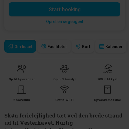
Start booking
Opret en søgeagent
Om huset
Faciliteter
Kort
Kalender
Op til 4 personer
Op til 1 husdyr
200 m til kyst
2 soverum
Gratis Wi-Fi
Opvaskemaskine
Skøn ferielejlighed tæt ved den brede strand
ud til Vesterhavet. Hurtig