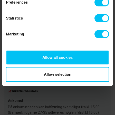
Preferences
mulighed for besøg på Skagens Museum og se de berømte
værker af P.S. Krøyer, Michael og Anna Ancher, Carl Locher, Viggo
Johansen og mange andre. Til Skagens Kunstmuseer hører
Statistics
Skagens Museum, Michael og Anna Anchers Hus og Drachmanns
hus, som varmt kan anbefales. Er man mere til naturoplevelser er
et besøg i nordens største vandremile, Råbjerg Mile, et MUST.
Marketing
Råbjerg Mile ligger halvvejs mellem Skiveren og Skagen.
Lejeinformation
Allow all cookies
Bureau
Toppen af Danmark
Allow selection
CVR: 25450388
Ankomst
På ankomstdagen kan indflytning ske tidligst fra kl. 15:00.
(Bemærk i ugerne 27-35 udleveres nøglen først kl.16.00).