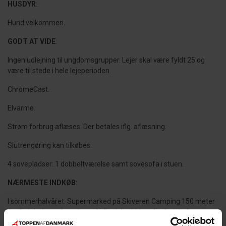
HUSDYR
:
Hund velkommen.
GODT AT VIDE
:
Ingen udlejning til ungdomsgrupper. Lejer skal være fyldt 25 og
være til stede i hele lejeperioden.
ChromeCast.
Elvarme.
Strøm forbrug aflæses. Der betales iflg. aflæsning.
Slutrengøring kan tilkøbes.
4 sovepladser: 1 dobbeltværelse samt sovesofa i stuen.
NÆRMESTE INDKØB
:
I sommerhalvåret: Supermarked på Skiveren Camping 150 meter
fra ferieboligen. Derudover Aalbæk by 11 km. fra ferieboligen.