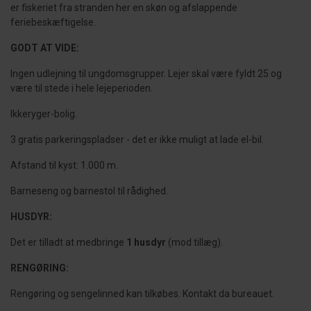
er fiskeriet fra stranden her en skøn og afslappende
feriebeskæftigelse.
GODT AT VIDE:
Ingen udlejning til ungdomsgrupper. Lejer skal være fyldt 25 og
være til stede i hele lejeperioden.
Ikkeryger-bolig.
3 gratis parkeringspladser - det er ikke muligt at lade el-bil.
Afstand til kyst: 1.000 m.
Barneseng og barnestol til rådighed.
HUSDYR:
Det er tilladt at medbringe
1 husdyr
(mod tillæg).
RENGØRING:
Rengøring og sengelinned kan tilkøbes. Kontakt da bureauet.