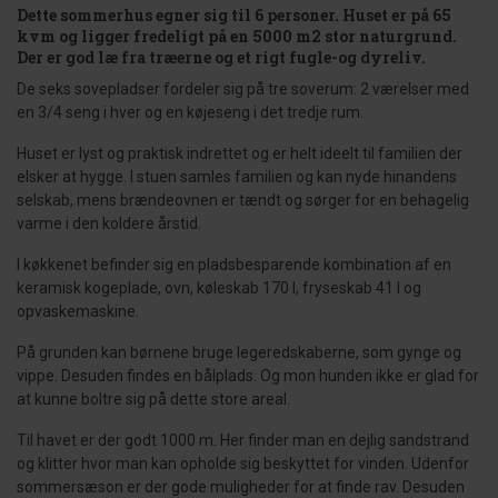
Dette sommerhus egner sig til 6 personer. Huset er på 65
kvm og ligger fredeligt på en 5000 m2 stor naturgrund.
Der er god læ fra træerne og et rigt fugle-og dyreliv.
De seks sovepladser fordeler sig på tre soverum: 2 værelser med
en 3/4 seng i hver og en køjeseng i det tredje rum.
Huset er lyst og praktisk indrettet og er helt ideelt til familien der
elsker at hygge. I stuen samles familien og kan nyde hinandens
selskab, mens brændeovnen er tændt og sørger for en behagelig
varme i den koldere årstid.
I køkkenet befinder sig en pladsbesparende kombination af en
keramisk kogeplade, ovn, køleskab 170 l, fryseskab 41 l og
opvaskemaskine.
På grunden kan børnene bruge legeredskaberne, som gynge og
vippe. Desuden findes en bålplads. Og mon hunden ikke er glad for
at kunne boltre sig på dette store areal.
Til havet er der godt 1000 m. Her finder man en dejlig sandstrand
og klitter hvor man kan opholde sig beskyttet for vinden. Udenfor
sommersæson er der gode muligheder for at finde rav. Desuden