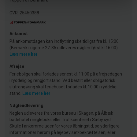
Toppen af Danmark
CVR: 25450388
Ankomst
På ankomstdagen kan indflytning ske tidligst fra kl. 15:00.
(Bemærk i ugerne 27-35 udleveres nøglen først kl.16.00).
Læs mere her
Afrejse
Ferieboligen skal forlades senest kl. 11:00 på afrejsedagen
i ryddelig og rengjort stand. Ved bestilt eller obligatorisk
slutrengøring skal feriehuset forlades kl. 10.00 i ryddelig
stand.
Læs mere her
Nøgleudlevering
Nøglen udleveres fra vores bureau i Skagen, på Ålbæk
badehotel i nøgleboks eller Trafikcenteret i Sæby syd.
Skulle I ankomme udenfor vores åbningstid, se yderligere
informationer herom på lejebeviset/bekræftelsen, eller