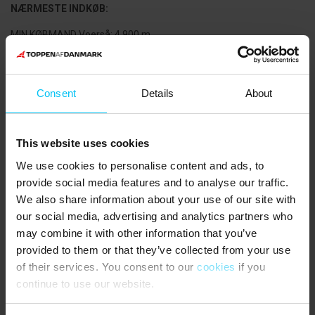
NÆRMESTE INDKØB:
MIN KØBMAND Voerså: 4.900 m.
Sæby med mange handlemuligheder: 10.000 m.
OMRÅDET:
Consent
Details
About
Området syd for Sæby, omkring Lyngså og Voerså, er et af de
populæreste feriesteder for børnefamilier på grund af den fine,
børnevenlige sandstrand og de attraktive sommerhuse, der ligger
This website uses cookies
på naturgrunde i klit og plantage. Bag klitterne findes store
We use cookies to personalise content and ads, to
hedearealer, som afløses mod nord af Professorens Plantage, et
provide social media features and to analyse our traffic.
af østkystens fineste naturområder, og lidt syd for Lyngså findes
We also share information about your use of our site with
fuglereservatet Stensnæs. Voer Å er en af regionens største åer.
our social media, advertising and analytics partners who
Den snor sig igennem landskabet og munder ud i Kattegat ved
Voerså.
may combine it with other information that you’ve
provided to them or that they’ve collected from your use
Få kilometer fra Lyngså, i landsbyen Voerså, er der en lille
of their services. You consent to our
cookies
if you
naturhavn og ude ved kysten findes en lidt større havn, beskyttet
continue to use our website.
af Danmarks længste mole. Der kan lejes kanoer, vandcykler og
robåde til en hyggelig dag med udflugt på vandet. Her er også rig