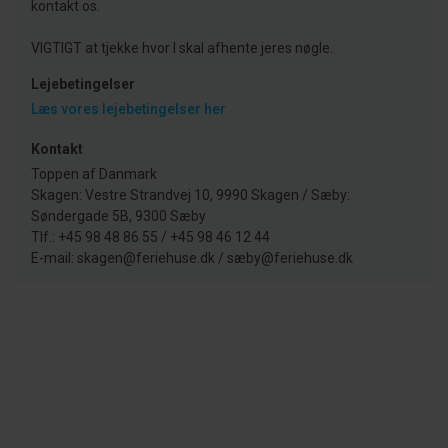
kontakt os.
VIGTIGT at tjekke hvor I skal afhente jeres nøgle.
Lejebetingelser
Læs vores lejebetingelser her
Kontakt
Toppen af Danmark
Skagen: Vestre Strandvej 10, 9990 Skagen / Sæby:
Søndergade 5B, 9300 Sæby
Tlf.: +45 98 48 86 55 / +45 98 46 12 44
E-mail: skagen@feriehuse.dk / sæby@feriehuse.dk