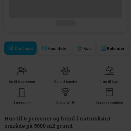
Om huset
Faciliteter
Kort
Kalender
Op til 6 personer
Op til 2 husdyr
1 km til kyst
3 soverum
Gratis Wi-Fi
Opvaskemaskine
Hus til 6 personer og hund i naturskønt
område på 5000 m2 grund