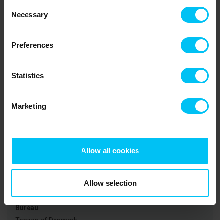
mulighed for at fiske – fra molen eller i åen. I åen kan man fange
Consent
ørred, aborre og skrubbe, men husk at købe fisketegn og fiskekort
Necessary
Selection
(du kan købe fisketegn på Sæby Turistbureau). Det idylliske Sæby
ligger cirka 10 km nord for Lyngså, hvor man kan besøge
kunstgallerier, nyde et godt måltid i en af restauranterne
Preferences
charmerende havn, eller bare tage på shopping i byens butikker.
Lidt længere nordpå ligger Frederikshavn – havnebyen med en af
Statistics
Danmarks længste gågader. Langs med gågaden, og i
sidegaderne, finder du mange butikker, caféer og et rigt udvalg af
restauranter. Børnene vil elske en dag på den store indendørs
Marketing
legeplads ”Fun House”, i det caribiske vandland ”The Reef” eller
den eksotiske palmestrand – alle i Frederikshavn. Og fortsætter I
turen nordpå kan I besøge Skagen som bl.a. er kendt for sine
mange berømte kunstmalere og "Grenen" hvor de to have mødes
Allow all cookies
på toppen af Danmark.
Allow selection
Lejeinformation
Bureau