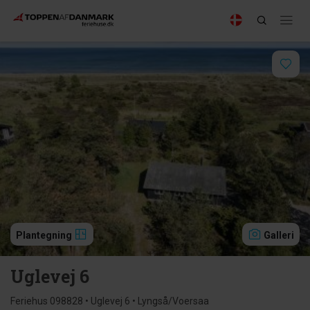
Plantegning
Galleri
Uglevej 6
Feriehus 098828 • Uglevej 6 • Lyngså/Voersaa