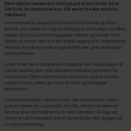
Dette dejlige sommerhus ved Lyngså strand byder på en
idyllisk ferieoplevelse kun 100 meter fra den smukke
vandkant.
Sommerhuset er smagfuldt indrettet med en enkel og stilren
æstetik, som skaber en rolig og afslappende atmosfære. Det åbne
køkken-alrum er perfekt til hyggelige måltider og samvær med
familie og venner. Herfra er der direkte udgang til en charmerende
terrasse, hvor du kan nyde morgenkaffen eller grille på de lange
sommeraftener.
I stuen finder du et indbydende sofahjørne, hvor du kan slappe af
med en god bog eller nyde samværet med dine nærmeste. De
store vinduer fylder rummet med naturligt lys og giver en skøn
udsigt til haven, hvilket gør stuen til et lyst og behageligt
opholdssted.
Sommerhuset ligger ugeneret midt i den skønne natur, hvilket
giver en følelse af ro og privatliv. Den lille, delvist overdækkede
terrasse giver dig mulighed for at være udendørs i al slags vejr,
uanset om du foretrækker solens varme stråler eller skyggen på
en varm sommerdag.