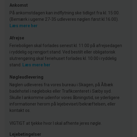
Ankomst
På ankomstdagen kan indflytning ske tidligst fra kl. 15:00.
(Bemærk i ugerne 27-35 udleveres nøglen først kl.16.00).
Læs mere her
Afrejse
Ferieboligen skal forlades senest kl. 11:00 på afrejsedagen
i ryddelig og rengjort stand. Ved bestilt eller obligatorisk
slutrengøring skal feriehuset forlades kl. 10.00 i ryddelig
stand.
Læs mere her
Nøgleudlevering
Nøglen udleveres fra vores bureau i Skagen, på Ålbæk
badehotel i nøgleboks eller Trafikcenteret i Sæby syd.
Skulle I ankomme udenfor vores åbningstid, se yderligere
informationer herom på lejebeviset/bekræftelsen, eller
kontakt os.
VIGTIGT at tjekke hvor I skal afhente jeres nøgle.
Lejebetingelser