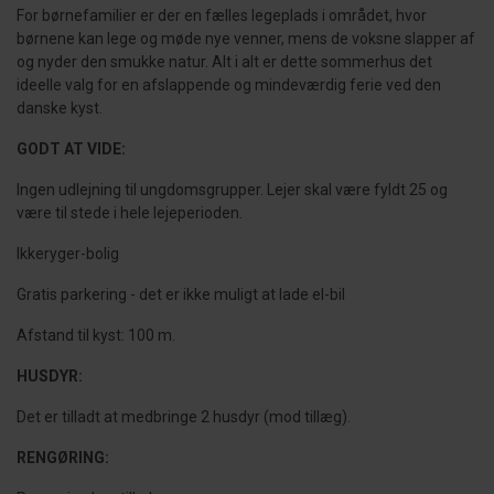
For børnefamilier er der en fælles legeplads i området, hvor
børnene kan lege og møde nye venner, mens de voksne slapper af
og nyder den smukke natur. Alt i alt er dette sommerhus det
ideelle valg for en afslappende og mindeværdig ferie ved den
danske kyst.
GODT AT VIDE:
Ingen udlejning til ungdomsgrupper. Lejer skal være fyldt 25 og
være til stede i hele lejeperioden.
Ikkeryger-bolig
Gratis parkering - det er ikke muligt at lade el-bil
Afstand til kyst: 100 m.
HUSDYR:
Det er tilladt at medbringe 2 husdyr (mod tillæg).
RENGØRING: