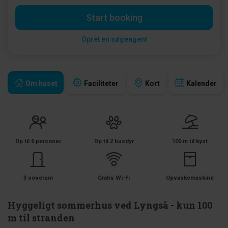
Start booking
Opret en søgeagent
Om huset
Faciliteter
Kort
Kalender
Op til 6 personer
Op til 2 husdyr
100 m til kyst
3 soverum
Gratis Wi-Fi
Opvaskemaskine
Hyggeligt sommerhus ved Lyngså - kun 100
m til stranden