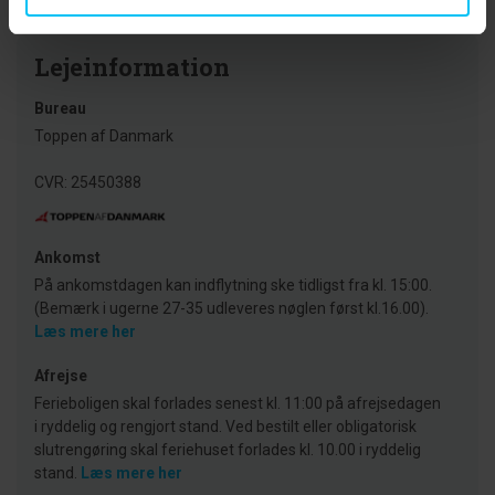
Lejeinformation
Bureau
Toppen af Danmark
CVR: 25450388
Ankomst
På ankomstdagen kan indflytning ske tidligst fra kl. 15:00.
(Bemærk i ugerne 27-35 udleveres nøglen først kl.16.00).
Læs mere her
Afrejse
Ferieboligen skal forlades senest kl. 11:00 på afrejsedagen
i ryddelig og rengjort stand. Ved bestilt eller obligatorisk
slutrengøring skal feriehuset forlades kl. 10.00 i ryddelig
stand.
Læs mere her