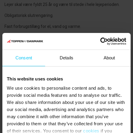
Lejer skal være fyldt 25 år og være til stede i hele lejeperioden.
Obligatorisk slutrengøring.
Fast forbrugstillæg for el, vand og varme.
5 soveværelser:
1 soveværelse med dobbeltseng (180 x 200 cm) 1.sal
Consent
Details
About
1 soveværelse med dobbeltseng (180 x 200 cm) 1. sal
1 soveværelse med dobbeltseng (160 x 200 cm) 1. sal
This website uses cookies
1 soveværelse med 3/4-seng (140 x 200 cm) kld.
We use cookies to personalise content and ads, to
1 soveværelse med 3/4-seng (140 x 200 cm) kld.
provide social media features and to analyse our traffic.
We also share information about your use of our site with
Gennemgangsværelse med sovesofa. 2 sovepladser til børn. kld.
our social media, advertising and analytics partners who
NÆRMESTE INDKØB
:
may combine it with other information that you’ve
provided to them or that they’ve collected from your use
Slagter samt bager 500 meter. Supermarked 750 meter.
of their services. You consent to our
cookies
if you