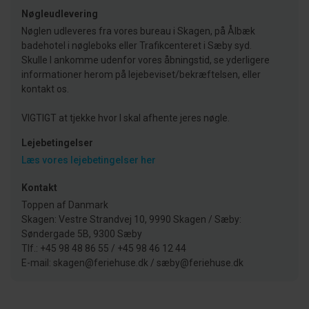
Nøgleudlevering
Nøglen udleveres fra vores bureau i Skagen, på Ålbæk
badehotel i nøgleboks eller Trafikcenteret i Sæby syd.
Skulle I ankomme udenfor vores åbningstid, se yderligere
informationer herom på lejebeviset/bekræftelsen, eller
kontakt os.
VIGTIGT at tjekke hvor I skal afhente jeres nøgle.
Lejebetingelser
Læs vores lejebetingelser her
Kontakt
Toppen af Danmark
Skagen: Vestre Strandvej 10, 9990 Skagen / Sæby:
Søndergade 5B, 9300 Sæby
Tlf.: +45 98 48 86 55 / +45 98 46 12 44
E-mail: skagen@feriehuse.dk / sæby@feriehuse.dk