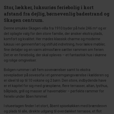
Stor, lækker, luksuriøs feriebolig i kort
afstand fra dejlig, børnevenlig badestrand og
Skagen centrum.
Denne smukke Skagen-villa fra 1910 byder på hele 246 m² og er
det oplagte valg for den store familie, der ønsker ekstra plads,
komfort og kvalitet. Her mødes klassisk charme og moderne
luksus i en gennemført og stilfuld indretning, hvor lækre møbler,
fine detaljer og en varm atmosfære sætter rammen om ferien.
Det er en feriebolig, der skal opleves – et fantastisk hus i skønne
og rolige omgivelser.
Boligen rummer i alt fem soveværelser samt to ekstra
sovepladser på sovesofa i et gennemgangsværelse i kælderen og
er ideel til op til 10 voksne og 2 børn. Den store, indbydende have
er et kapitel for sig med græsplæne, flere terrasser, altan, lysthus,
bålplads, grill og masser af havemøbler – perfekte rammer for
ferieliv under åben himmel.
I stueetagen finder I et stort, åbent spisekøkken med brændeovn
og plads til alle, direkte udgang til overdækket terrasse, et flot