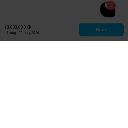
18.088,00 DKK
Book
15. aug - 22. aug 2026
Toppen af Danmark - Feriehuse.dk
Vestre Strandvej 10
DK-9990 Skagen
info@feriehuse.dk
+45 98 48 86 55
Se vores Facebook
Se vores Instagram