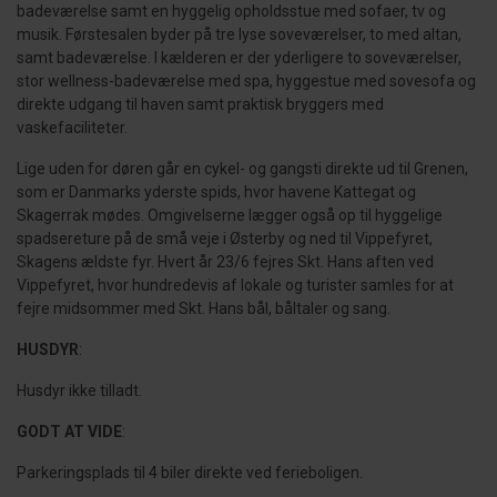
badeværelse samt en hyggelig opholdsstue med sofaer, tv og
musik. Førstesalen byder på tre lyse soveværelser, to med altan,
samt badeværelse. I kælderen er der yderligere to soveværelser,
stor wellness-badeværelse med spa, hyggestue med sovesofa og
direkte udgang til haven samt praktisk bryggers med
vaskefaciliteter.
Lige uden for døren går en cykel- og gangsti direkte ud til Grenen,
som er Danmarks yderste spids, hvor havene Kattegat og
Skagerrak mødes. Omgivelserne lægger også op til hyggelige
spadsereture på de små veje i Østerby og ned til Vippefyret,
Skagens ældste fyr. Hvert år 23/6 fejres Skt. Hans aften ved
Vippefyret, hvor hundredevis af lokale og turister samles for at
fejre midsommer med Skt. Hans bål, båltaler og sang.
HUSDYR
:
Husdyr ikke tilladt.
GODT AT VIDE
:
Parkeringsplads til 4 biler direkte ved ferieboligen.