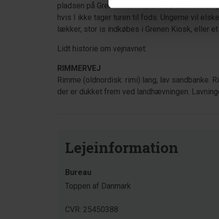
pladsen på Grenen kan I køre med Sandormen (t
hvis I ikke tager turen til fods. Ungerne vil e
lækker, stor is indkøbes i Grenen Kiosk, eller 
Lidt historie om vejnavnet:
RIMMERVEJ
Rimme (oldnordisk: rimi) lang, lav sandbanke. 
der er dukket frem ved landhævningen. Lavnin
Lejeinformation
Bureau
Toppen af Danmark
CVR: 25450388