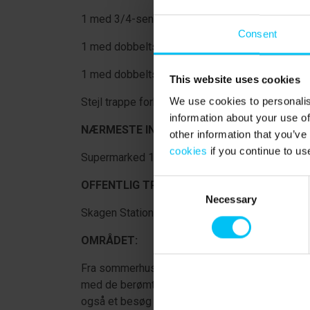
1 med 3/4-seng (140 x 200 cm.) - stueretage
Consent
1 med dobbeltseng (180 x 200 cm.) - 1.sal.
1 med dobbeltseng (160 x 200 cm.) - 1.sal.
This website uses cookies
We use cookies to personalis
Stejl trappe forbinder stuetage og 1.sal.
information about your use of
NÆRMESTE INDKØB
:
other information that you’ve
cookies
if you continue to us
Supermarked 100 meter.
Consent
OFFENTLIG TRANSPORT
:
Necessary
Selection
Skagen Station 500 meter.
OMRÅDET:
Fra sommerhuset har I nem adgang til masser
med de berømte malerier af de store Skagensmale
også et besøg på Grenen, Danmarks yderste spi