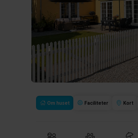
Om huset
Faciliteter
Kort