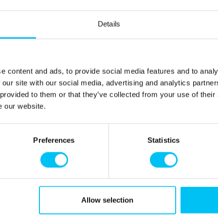
Details
e content and ads, to provide social media features and to analy
 our site with our social media, advertising and analytics partn
 provided to them or that they’ve collected from your use of their
e our website.
Preferences
Statistics
 af seværdigheder. Skagens Museum og Anchers Hus,
re, ligger kun en kort tur til fods fra ferieboligen. Husk
Allow selection
ds, hvor havene Skagerrak og Kattegat mødes. Fra p-