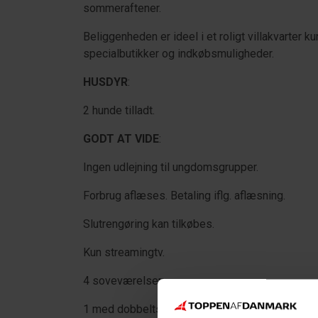
sommeraftener.
Beliggenheden er ideel i et roligt villakvarter
specialbutikker og indkøbsmuligheder.
HUSDYR
:
2 hunde tilladt.
GODT AT VIDE
:
Ingen udlejning til ungdomsgrupper.
Forbrug aflæses. Betaling iflg. aflæsning.
Slutrengøring kan tilkøbes.
Kun streamingtv.
4 soveværelser:
1 med dobbeltseng (180 x 200 cm.) - stueetage