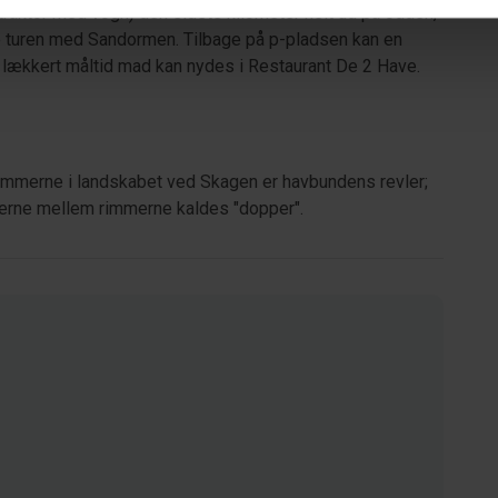
raktor med vogn) den sidste kilometer helt ud på odden,
lske turen med Sandormen. Tilbage på p-pladsen kan en
et lækkert måltid mad kan nydes i Restaurant De 2 Have.
Rimmerne i landskabet ved Skagen er havbundens revler;
gerne mellem rimmerne kaldes "dopper".