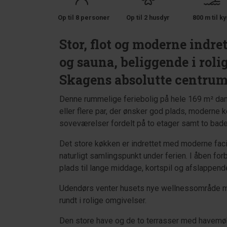
Op til 8 personer
Op til 2 husdyr
800 m til ky
Stor, flot og moderne indre
og sauna, beliggende i roli
Skagens absolutte centrum
Denne rummelige feriebolig på hele 169 m² dan
eller flere par, der ønsker god plads, moderne
soveværelser fordelt på to etager samt to bade
Det store køkken er indrettet med moderne faci
naturligt samlingspunkt under ferien. I åben fo
plads til lange middage, kortspil og afslappende
Udendørs venter husets nye wellnessområde me
rundt i rolige omgivelser.
Den store have og de to terrasser med havemøbl