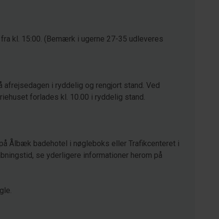
 fra kl. 15:00. (Bemærk i ugerne 27-35 udleveres
å afrejsedagen i ryddelig og rengjort stand. Ved
eriehuset forlades kl. 10.00 i ryddelig stand.
på Ålbæk badehotel i nøgleboks eller Trafikcenteret i
ningstid, se yderligere informationer herom på
gle.