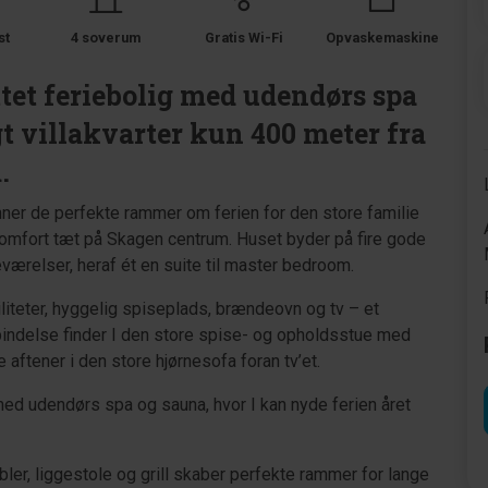
st
4 soverum
Gratis Wi-Fi
Opvaskemaskine
ttet feriebolig med udendørs spa
gt villakvarter kun 400 meter fra
.
ner de perfekte rammer om ferien for den store familie
 komfort tæt på Skagen centrum. Huset byder på fire gode
værelser, heraf ét en suite til master bedroom.
liteter, hyggelig spiseplads, brændeovn og tv – et
rbindelse finder I den store spise- og opholdsstue med
 aftener i den store hjørnesofa foran tv’et.
d udendørs spa og sauna, hvor I kan nyde ferien året
er, liggestole og grill skaber perfekte rammer for lange