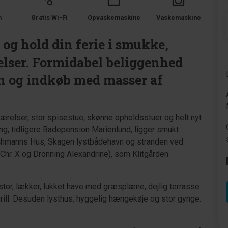
m
Gratis Wi-Fi
Opvaskemaskine
Vaskemaskine
 hold din ferie i smukke,
elser. Formidabel beliggenhed
vn og indkøb med masser af
relser, stor spisestue, skønne opholdsstuer og helt nyt
g, tidligere Badepension Marienlund, ligger smukt
achmanns Hus, Skagen lystbådehavn og stranden ved
Chr. X og Dronning Alexandrine), som Klitgården
or, lækker, lukket have med græsplæne, dejlig terrasse
ill. Desuden lysthus, hyggelig hængekøje og stor gynge.