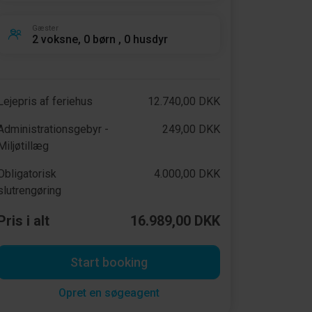
Gæster
2 voksne, 0 børn , 0 husdyr
Lejepris af feriehus
12.740,00 DKK
Administrationsgebyr -
249,00 DKK
Miljøtillæg
Obligatorisk
4.000,00 DKK
slutrengøring
Pris i alt
16.989,00 DKK
Start booking
Opret en søgeagent