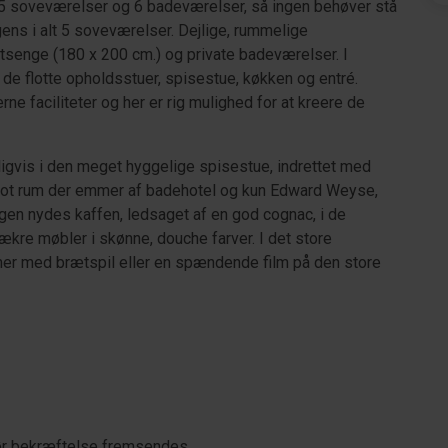
er 5 soveværelser og 6 badeværelser, så ingen behøver stå
ligens i alt 5 soveværelser. Dejlige, rummelige
tsenge (180 x 200 cm.) og private badeværelser. I
de flotte opholdsstuer, spisestue, køkken og entré.
e faciliteter og her er rig mulighed for at kreere de
gvis i den meget hyggelige spisestue, indrettet med
. Flot rum der emmer af badehotel og kun Edward Weyse,
agen nydes kaffen, ledsaget af en god cognac, i de
kre møbler i skønne, douche farver. I det store
imer med brætspil eller en spændende film på den store
før bekræftelse fremsendes.