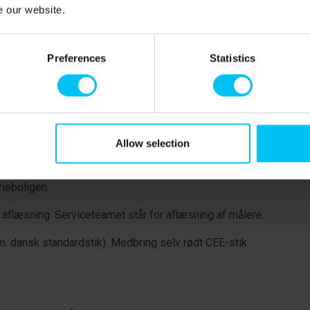
e our website.
Preferences
Statistics
arasoller, terrassevarmer og grill.
gynge.
Allow selection
rieboligen.
. aflæsning. Serviceteamet står for aflæsning af målere.
alm. dansk standardstik). Medbring selv rødt CEE-stik