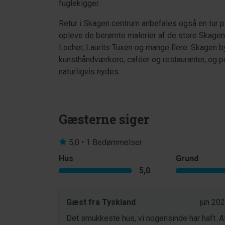
fuglekigger.
Retur i Skagen centrum anbefales også en tur 
opleve de berømte malerier af de store Skagens
Locher, Laurits Tuxen og mange flere. Skagen by
kunsthåndværkere, caféer og restauranter, og 
naturligvis nydes.
Gæsterne siger
5,0 • 1 Bedømmelser
Hus
Grund
5,0
Gæst fra Tyskland
jun 20
Det smukkeste hus, vi nogensinde har haft. Al