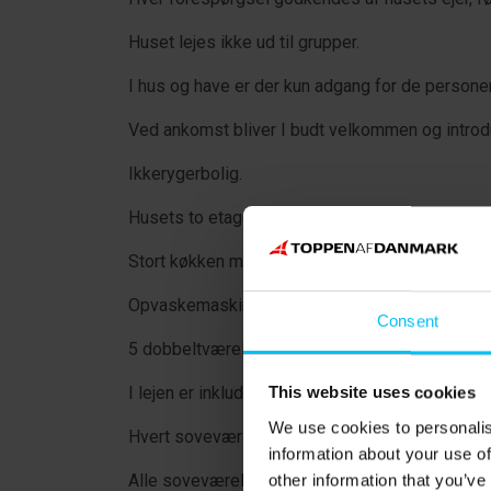
Huset lejes ikke ud til grupper.
I hus og have er der kun adgang for de personer,
Ved ankomst bliver I budt velkommen og introduce
Ikkerygerbolig.
Husets to etager er forbundet med flot trappe.
Stort køkken med flere køleskabe til rådighed.
Opvaskemaskinen er en industriopvasker.
Consent
5 dobbeltværelser indrettet med dobbeltsenge 
I lejen er inkluderet både sengelinned og håndk
This website uses cookies
We use cookies to personalis
Hvert soveværelse er indrettet med privat ba
information about your use of
Alle soveværelser er indrettet med tv.
other information that you’ve