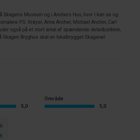
på Skagens Museum og i Anchers Hus, hvor I kan se og
malere P.S. Krøyer, Anna Ancher, Michael Ancher, Carl
der også på et stort antal af spændende detailbutikker,
på Skagen Bryghus skal en lokalbrygget Skagenøl
Område
5,0
5,0
26
t