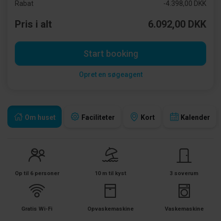
Rabat
-4.398,00 DKK
Pris i alt
6.092,00 DKK
Start booking
Opret en søgeagent
Om huset
Faciliteter
Kort
Kalender
Op til 6 personer
10 m til kyst
3 soverum
Gratis Wi-Fi
Opvaskemaskine
Vaskemaskine