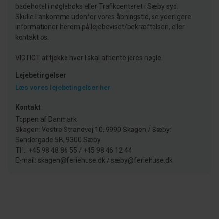
badehotel i nøgleboks eller Trafikcenteret i Sæby syd.
Skulle I ankomme udenfor vores åbningstid, se yderligere
informationer herom på lejebeviset/bekræftelsen, eller
kontakt os.
VIGTIGT at tjekke hvor I skal afhente jeres nøgle.
Lejebetingelser
Læs vores lejebetingelser her
Kontakt
Toppen af Danmark
Skagen: Vestre Strandvej 10, 9990 Skagen / Sæby:
Søndergade 5B, 9300 Sæby
Tlf.: +45 98 48 86 55 / +45 98 46 12 44
E-mail: skagen@feriehuse.dk / sæby@feriehuse.dk