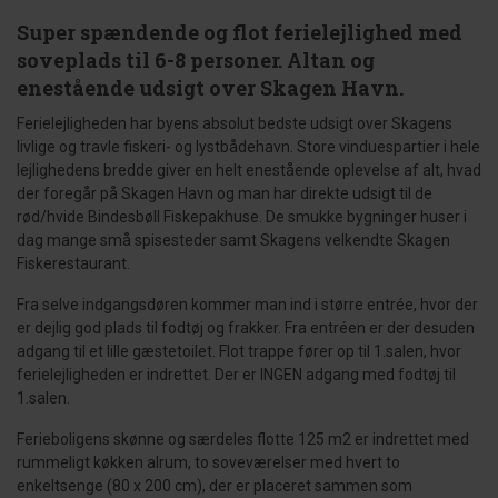
Super spændende og flot ferielejlighed med
soveplads til 6-8 personer. Altan og
enestående udsigt over Skagen Havn.
Ferielejligheden har byens absolut bedste udsigt over Skagens
livlige og travle fiskeri- og lystbådehavn. Store vinduespartier i hele
lejlighedens bredde giver en helt enestående oplevelse af alt, hvad
der foregår på Skagen Havn og man har direkte udsigt til de
rød/hvide Bindesbøll Fiskepakhuse. De smukke bygninger huser i
dag mange små spisesteder samt Skagens velkendte Skagen
Fiskerestaurant.
Fra selve indgangsdøren kommer man ind i større entrée, hvor der
er dejlig god plads til fodtøj og frakker. Fra entréen er der desuden
adgang til et lille gæstetoilet. Flot trappe fører op til 1.salen, hvor
ferielejligheden er indrettet. Der er INGEN adgang med fodtøj til
1.salen.
Ferieboligens skønne og særdeles flotte 125 m2 er indrettet med
rummeligt køkken alrum, to soveværelser med hvert to
enkeltsenge (80 x 200 cm), der er placeret sammen som