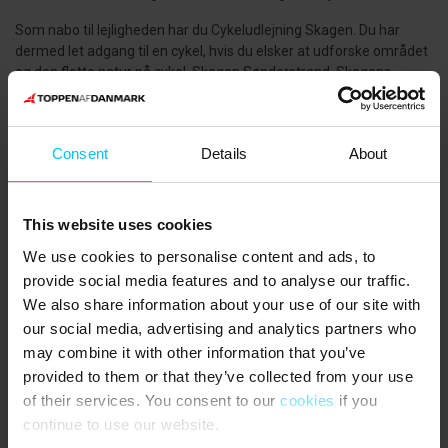
Som nabo til lejligheden har du Cykeludlejning Skagen. Du har
dermed let adgang til en cykel, hvis du elsker at udforske området
og den flotte natur på cykel. Skagen Sønderstrand, Skagens
bedste badestrand med livredderere om sommeren, ligger kun
1.500 meter fra ferielejligheden. Er det ikke lige årstid for de lange
svømmeture i det kølige blå, er det en ren fornøjelse at tage på tur
Consent
Details
About
til Grenen, Danmarks nordligste spids.
HUSDYR
:
This website uses cookies
Husdyr ikke tilladt.
We use cookies to personalise content and ads, to
GODT AT VIDE
:
provide social media features and to analyse our traffic.
We also share information about your use of our site with
Privat parkeringsplads til to biler på venstre side af huset.
our social media, advertising and analytics partners who
Ingen udlejning til ungdomsgrupper. Lejer skal være fyldt 25 og
may combine it with other information that you’ve
være til stede i hele lejeperioden.
provided to them or that they’ve collected from your use
Fast forudbetalt tillæg for el, vand og varme.
of their services. You consent to our
cookies
if you
continue to use our website.
Obligatorisk slutrengøring.