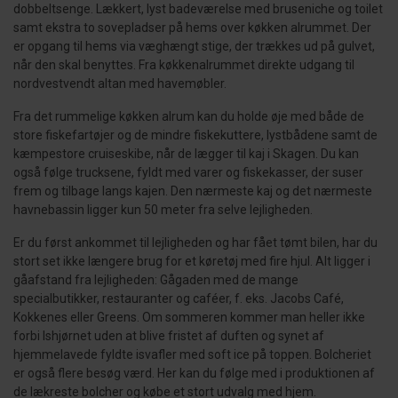
dobbeltsenge. Lækkert, lyst badeværelse med bruseniche og toilet
samt ekstra to sovepladser på hems over køkken alrummet. Der
er opgang til hems via væghængt stige, der trækkes ud på gulvet,
når den skal benyttes. Fra køkkenalrummet direkte udgang til
nordvestvendt altan med havemøbler.
Fra det rummelige køkken alrum kan du holde øje med både de
store fiskefartøjer og de mindre fiskekuttere, lystbådene samt de
kæmpestore cruiseskibe, når de lægger til kaj i Skagen. Du kan
også følge trucksene, fyldt med varer og fiskekasser, der suser
frem og tilbage langs kajen. Den nærmeste kaj og det nærmeste
havnebassin ligger kun 50 meter fra selve lejligheden.
Er du først ankommet til lejligheden og har fået tømt bilen, har du
stort set ikke længere brug for et køretøj med fire hjul. Alt ligger i
gåafstand fra lejligheden: Gågaden med de mange
specialbutikker, restauranter og caféer, f. eks. Jacobs Café,
Kokkenes eller Greens. Om sommeren kommer man heller ikke
forbi Ishjørnet uden at blive fristet af duften og synet af
hjemmelavede fyldte isvafler med soft ice på toppen. Bolcheriet
er også flere besøg værd. Her kan du følge med i produktionen af
de lækreste bolcher og købe et stort udvalg med hjem.