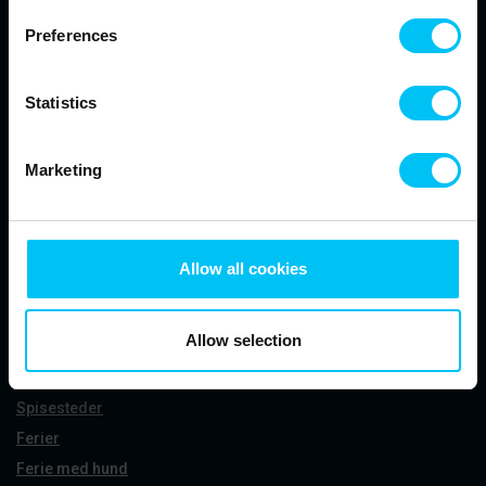
Preferences
Statistics
Områder
Skagen
Marketing
Sæby
Frederikshavn
Ålbæk
Allow all cookies
Tversted
Inspiration
Allow selection
Attraktioner
Aktiviteter
Spisesteder
Ferier
Ferie med hund