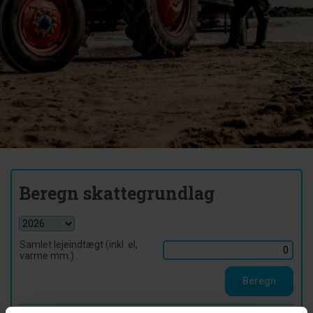
Beregn skattegrundlag
Samlet lejeindtægt (inkl. el,
varme mm.)
Beregn