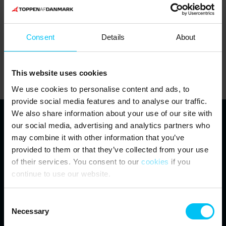
Lejeindtægt
Kr. 0
Bundfradrag
Kr. 50.200
Lejeindtægt - bundfradrag
Kr. 0
Consent
Details
About
Fradrag *
40%
Kr. 0
Til beskatning
Kr. 0
This website uses cookies
We use cookies to personalise content and ads, to
provide social media features and to analyse our traffic.
We also share information about your use of our site with
our social media, advertising and analytics partners who
Toppen af Danmark - Feriehuse.dk
may combine it with other information that you’ve
provided to them or that they’ve collected from your use
Vestre Strandvej 10
of their services. You consent to our
cookies
if you
DK-9990 Skagen
info@feriehuse.dk
continue to use our website.
+45 98 48 86 55
Consent
Se vores Facebook
Necessary
Selection
Se vores Instagram