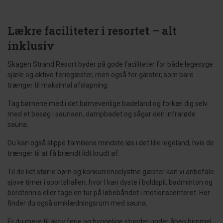
Lækre faciliteter i resortet – alt
inklusiv
Skagen Strand Resort byder på gode faciliteter for både legesyge
sjæle og aktive feriegæster, men også for gæster, som bare
trænger til maksimal afslapning.
Tag børnene med i det børnevenlige badeland og forkæl dig selv
med et besøg i saunaen, dampbadet og sågar den infrarøde
sauna.
Du kan også slippe familiens mindste løs i det lille legeland, hvis de
trænger til at få brændt lidt krudt af.
Til de lidt større børn og konkurrencelystne gæster kan vi anbefale
sjove timer i sportshallen, hvor I kan dyste i boldspil, badminton og
bordtennis eller tage en tur på løbebåndet i motionscenteret. Her
finder du også omklædningsrum med sauna.
Er du mere til aktiv ferie og hyggelige stunder under åben himmel,