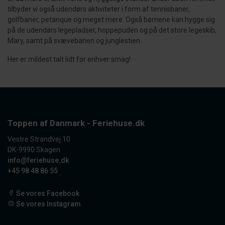
tilbyder vi også udendørs aktiviteter i form af tennisbaner,
golfbaner, petanque og meget mere. Også børnene kan hygge sig
på de udendørs legepladser, hoppepuden og på det store legeskib,
Mary, samt på svævebanen og junglestien.
Her er mildest talt lidt for enhver smag!
Toppen af Danmark - Feriehuse.dk
Vestre Strandvej 10
DK-9990 Skagen
info@feriehuse.dk
+45 98 48 86 55
Se vores Facebook
Se vores Instagram